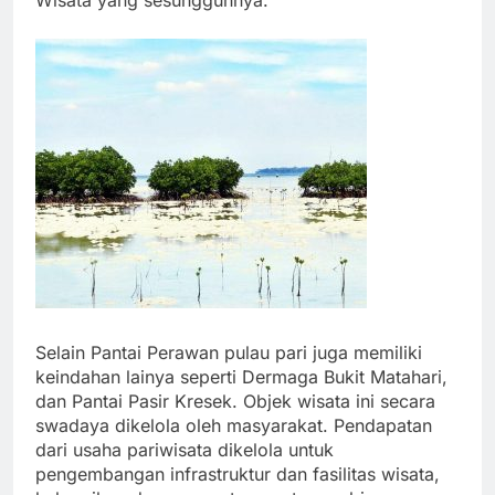
Selain Pantai Perawan pulau pari juga memiliki
keindahan lainya seperti Dermaga Bukit Matahari,
dan Pantai Pasir Kresek. Objek wisata ini secara
swadaya dikelola oleh masyarakat. Pendapatan
dari usaha pariwisata dikelola untuk
pengembangan infrastruktur dan fasilitas wisata,