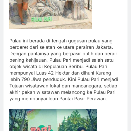
Pulau ini berada di tengah gugusan pulau yang
berderet dari selatan ke utara perairan Jakarta.
Dengan pantainya yang berpasir putih dan berair
bening kehijauan, Pulau Pari menjadi salah satu
objek wisata di Kepulauan Seribu. Pulau Pari
mempunyai Luas 42 Hektar dan dihuni Kurang
lebih 790 Jiwa penduduk. Kini Pulau Pari menjadi
Tujuan wisatawan lokal dan mancanegara, setiap
akhir pekan wisatawan melancong ke Pulau Pari
yang mempunyai Icon Pantai Pasir Perawan.