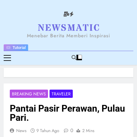
Skip
to
content
NEWSANTARA
Menebar Berita Memberi Inspirasi
Tutorial
BREAKING NEWS
TRAVELER
Pantai Pasir Perawan, Pulau
Pari.
0
News
9 Tahun Ago
2 Mins