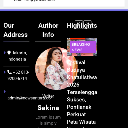
Our
Author
Highlights
Address
Info
BERITA
INFRASTRUKTUR
BERITA
BERITA
BREAKING
IT &
BREAKING
BREAKING
NEWS
TEKNOLOGI
NEWS
NEWS
Jakarta,
Indonesia
Kualitas
Indonesia
Festival
BGN Tindak
Pramuwisata
Resmi
Budaya
Tegas! 833
+62 813-
Dukung
Bangun AI
Khatulistiwa
Dapur SPPG
9200-6714
Peningkatan
Factory
2026
Bermasalah
Industri
Terbesar
Terselenggara
Resmi
Writer
admin@newsantara.co
Pariwisata
se-Asia
Sukses,
Ditutup
Sakina
di Kalbar
Tenggara,
Pontianak
3 minggu ago
Target
Perkuat
3 minggu ago
Lorem ipsum
Kapasitas 1
Peta Wisata
is simply