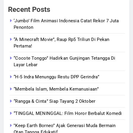
Recent Posts
‘Jumbo’ Film Animasi Indonesia Catat Rekor 7 Juta
Penonton
“A Minecraft Movie”, Raup Rp5 Triliun Di Pekan
Pertama!
“Cocote Tonggo” Hadirkan Gunjingan Tetangga Di
Layar Lebar
“H-5 Indra Menunggu Restu DPP Gerindra”
“Membela Islam, Membela Kemanusiaan”
“Rangga & Cinta” Siap Tayang 2 Oktober
“TINGGAL MENINGGAL: Film Horor Berbalut Komedi
‟Keep Earth Borneo” Ajak Generasi Muda Bermain
Otan Tangga Edukatif