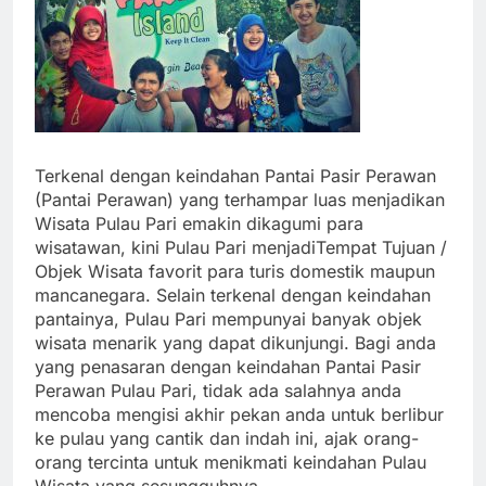
Terkenal dengan keindahan Pantai Pasir Perawan
(Pantai Perawan) yang terhampar luas menjadikan
Wisata Pulau Pari emakin dikagumi para
wisatawan, kini Pulau Pari menjadiTempat Tujuan /
Objek Wisata favorit para turis domestik maupun
mancanegara. Selain terkenal dengan keindahan
pantainya, Pulau Pari mempunyai banyak objek
wisata menarik yang dapat dikunjungi. Bagi anda
yang penasaran dengan keindahan Pantai Pasir
Perawan Pulau Pari, tidak ada salahnya anda
mencoba mengisi akhir pekan anda untuk berlibur
ke pulau yang cantik dan indah ini, ajak orang-
orang tercinta untuk menikmati keindahan Pulau
Wisata yang sesungguhnya.