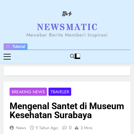
Skip
to
content
NEWSANTARA
Menebar Berita Memberi Inspirasi
Tutorial
BREAKING NEWS
TRAVELER
Mengenal Santet di Museum
Kesehatan Surabaya
0
News
9 Tahun Ago
3 Mins