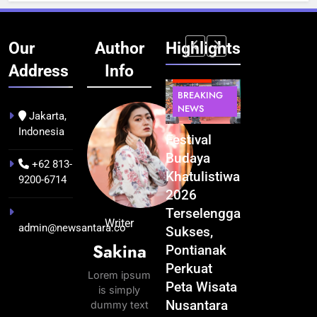
Our
Author
Highlights
Address
Info
BERITA
INFRASTRUKTUR
BERITA
BERITA
BREAKING
IT &
BREAKING
BREAKING
NEWS
TEKNOLOGI
NEWS
NEWS
Jakarta,
Indonesia
Kualitas
Indonesia
Festival
BGN Tindak
Pramuwisata
Resmi
Budaya
Tegas! 833
+62 813-
Dukung
Bangun AI
Khatulistiwa
Dapur SPPG
9200-6714
Peningkatan
Factory
2026
Bermasalah
Industri
Terbesar
Terselenggara
Resmi
Writer
admin@newsantara.co
Pariwisata
se-Asia
Sukses,
Ditutup
Sakina
di Kalbar
Tenggara,
Pontianak
3 minggu ago
Target
Perkuat
3 minggu ago
Lorem ipsum
Kapasitas 1
Peta Wisata
is simply
GW
Nusantara
dummy text