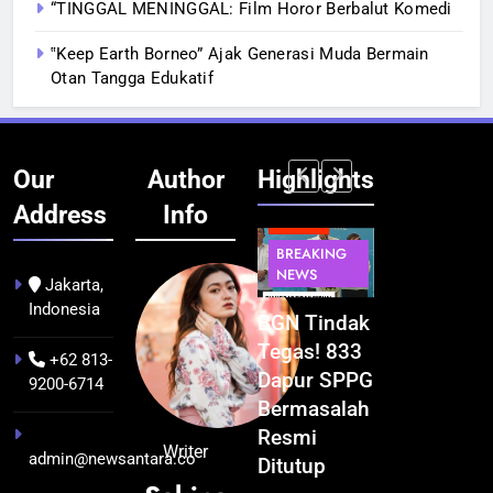
“TINGGAL MENINGGAL: Film Horor Berbalut Komedi
‟Keep Earth Borneo” Ajak Generasi Muda Bermain
Otan Tangga Edukatif
Our
Author
Highlights
Address
Info
BERITA
BERITA
BERITA
BERITA
BREAKING
BREAKING
BREAKING
BUDAYA
NEWS
NEWS
NEWS
Jakarta,
Indonesia
Pontianak
Festival
BGN Tindak
Kualitas
dalam Peta
Budaya
Tegas! 833
Pramuwisat
+62 813-
Kolonial
Khatulistiwa
Dapur SPPG
Dukung
9200-6714
Awal Abad
2026
Bermasalah
Peningkatan
ke-19
Terselenggara
Resmi
Industri
Writer
admin@newsantara.co
hingga
Sukses,
Ditutup
Pariwisata