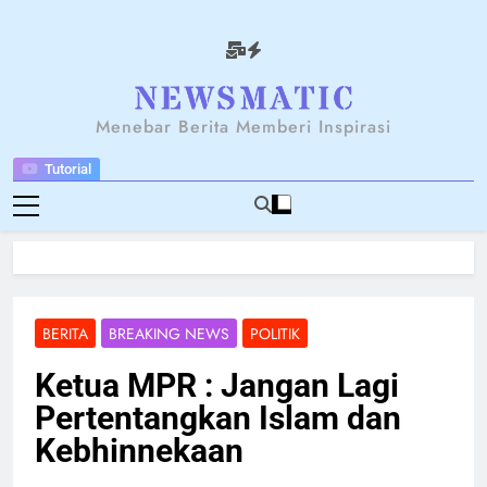
Skip
to
content
NEWSANTARA
Menebar Berita Memberi Inspirasi
Tutorial
BERITA
BREAKING NEWS
POLITIK
Ketua MPR : Jangan Lagi
Pertentangkan Islam dan
Kebhinnekaan