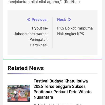
menjalankan nilai nilai agama,”. (Red/bal)
Previous:
Next:
Navigasi
pos
Tryout se-
PKS Boikot Paripurna
Jabodetabek warnai
Hak Angket KPK
Peringatan
Hardiknas.
Related News
Festival Budaya Khatulistiwa
2026 Terselenggara Sukses,
Pontianak Perkuat Peta Wisata
Nusantara