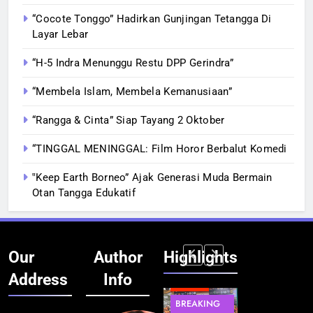
“Cocote Tonggo” Hadirkan Gunjingan Tetangga Di
Layar Lebar
“H-5 Indra Menunggu Restu DPP Gerindra”
“Membela Islam, Membela Kemanusiaan”
“Rangga & Cinta” Siap Tayang 2 Oktober
“TINGGAL MENINGGAL: Film Horor Berbalut Komedi
‟Keep Earth Borneo” Ajak Generasi Muda Bermain
Otan Tangga Edukatif
Our
Author
Highlights
Address
Info
BERITA
INFRASTRUKTUR
BERITA
BERITA
BREAKING
IT &
BREAKING
BREAKING