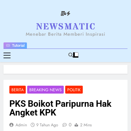
Skip
to
content
NEWSANTARA
Menebar Berita Memberi Inspirasi
Tutorial
BERITA
BREAKING NEWS
POLITIK
PKS Boikot Paripurna Hak
Angket KPK
0
Admin
9 Tahun Ago
2 Mins