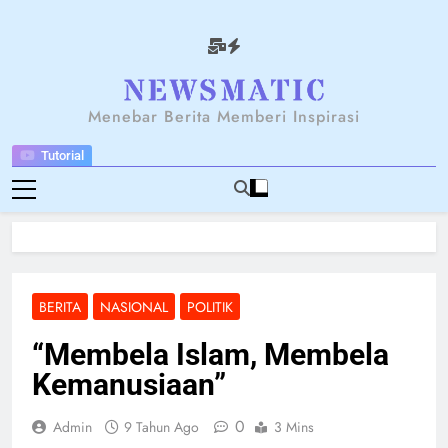
Skip
to
content
NEWSANTARA
Menebar Berita Memberi Inspirasi
Tutorial
BERITA
NASIONAL
POLITIK
“Membela Islam, Membela
Kemanusiaan”
0
Admin
9 Tahun Ago
3 Mins