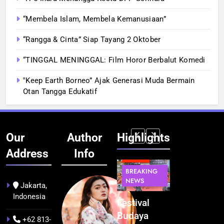
“Membela Islam, Membela Kemanusiaan”
“Rangga & Cinta” Siap Tayang 2 Oktober
“TINGGAL MENINGGAL: Film Horor Berbalut Komedi
‟Keep Earth Borneo” Ajak Generasi Muda Bermain
Otan Tangga Edukatif
Our
Author
Highlights
Address
Info
BERITA
INFRASTRUKTUR
BERITA
BERITA
BREAKING
IT &
BREAKING
BREAKING
NEWS
TEKNOLOGI
NEWS
NEWS
Jakarta,
Indonesia
Kualitas
Indonesia
Festival
BGN Tindak
Pramuwisata
Resmi
Budaya
Tegas! 833
+62 813-