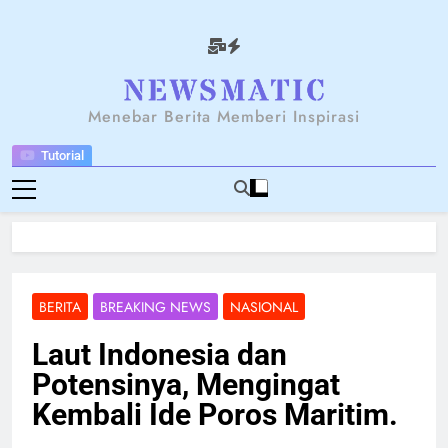
Skip
to
content
NEWSANTARA
Menebar Berita Memberi Inspirasi
Tutorial
BERITA
BREAKING NEWS
NASIONAL
Laut Indonesia dan
Potensinya, Mengingat
Kembali Ide Poros Maritim.