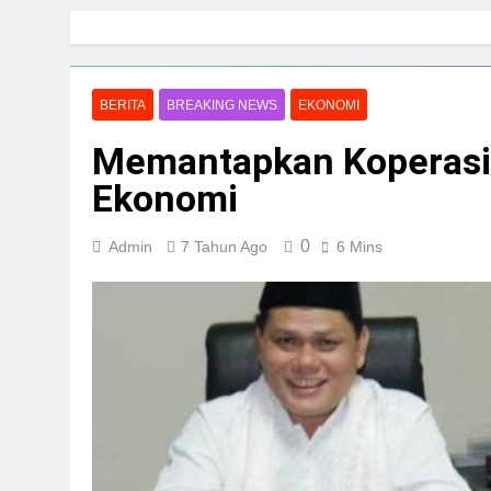
Skip
to
content
BERITA
BREAKING NEWS
EKONOMI
Memantapkan Koperasi
Ekonomi
0
Admin
7 Tahun Ago
6 Mins