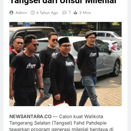
Tangsel dari Unsur Milenial
1
Admin
6 Tahun Ago
3 Mins
NEWSANTARA.CO
— Calon kuat Walikota
Tangerang Selatan (Tangsel) Fahd Pahdepie
tawarkan program generasi milenial berdaya di