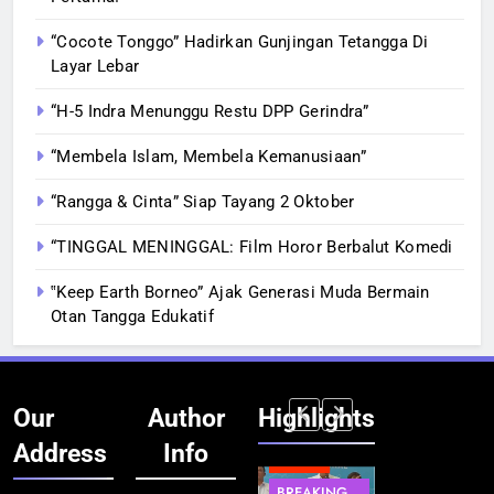
“Cocote Tonggo” Hadirkan Gunjingan Tetangga Di
Layar Lebar
“H-5 Indra Menunggu Restu DPP Gerindra”
“Membela Islam, Membela Kemanusiaan”
“Rangga & Cinta” Siap Tayang 2 Oktober
“TINGGAL MENINGGAL: Film Horor Berbalut Komedi
‟Keep Earth Borneo” Ajak Generasi Muda Bermain
Otan Tangga Edukatif
Our
Author
Highlights
Address
Info
BERITA
BERITA
BERITA
BERITA
BREAKING
BREAKING
BREAKING