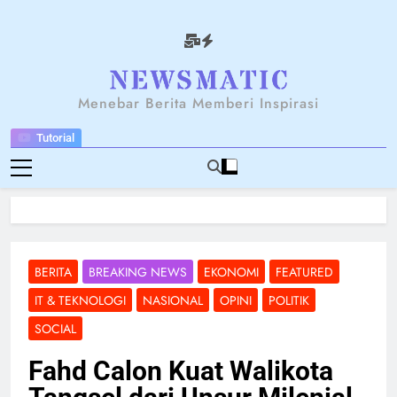
Skip
to
content
NEWSANTARA
Menebar Berita Memberi Inspirasi
Tutorial
BERITA
BREAKING NEWS
EKONOMI
FEATURED
IT & TEKNOLOGI
NASIONAL
OPINI
POLITIK
SOCIAL
Fahd Calon Kuat Walikota