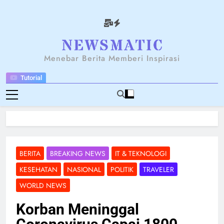
Skip
to
content
NEWSANTARA
Menebar Berita Memberi Inspirasi
Tutorial
BERITA
BREAKING NEWS
IT & TEKNOLOGI
KESEHATAN
NASIONAL
POLITIK
TRAVELER
WORLD NEWS
Korban Meninggal