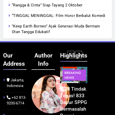
“Rangga & Cinta” Siap Tayang 2 Oktober
“TINGGAL MENINGGAL: Film Horor Berbalut Komedi
‟Keep Earth Borneo” Ajak Generasi Muda Bermain
Otan Tangga Edukatif
Our
Author
Highlights
Address
Info
BERITA
BERITA
BERITA
BERITA
BREAKING
BREAKING
BREAKING
NEWS
NEWS
NEWS
BUDAYA
Jakarta,
Indonesia
k
Festival
BGN Tindak
Kualitas
Pontianak
ta
Budaya
Tegas! 833
Pramuwisata
dalam Peta
+62 813-
Khatulistiwa
Dapur SPPG
Dukung
Kolonial
9200-6714
ad
2026
Bermasalah
Peningkatan
Awal Abad