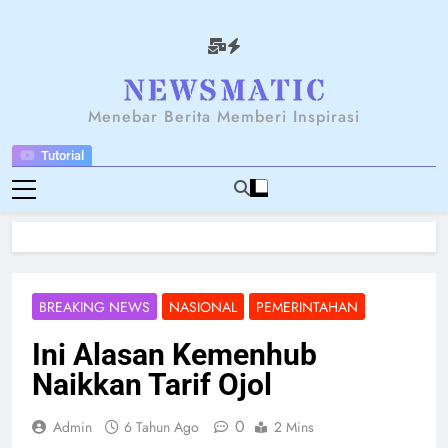
Skip
to
content
NEWSANTARA
Menebar Berita Memberi Inspirasi
Tutorial
BREAKING NEWS
NASIONAL
PEMERINTAHAN
Ini Alasan Kemenhub
Naikkan Tarif Ojol
0
Admin
6 Tahun Ago
2 Mins