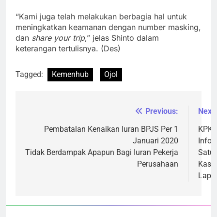
“Kami juga telah melakukan berbagia hal untuk
meningkatkan keamanan dengan number masking,
dan
share your trip
,” jelas Shinto dalam
keterangan tertulisnya. (Des)
Tagged:
Kemenhub
Ojol
Previous:
Next:
Navigasi
pos
Pembatalan Kenaikan Iuran BPJS Per 1
KPK 
Januari 2020
Infor
Tidak Berdampak Apapun Bagi Iuran Pekerja
Satu 
Perusahaan
Kasus
Lapa