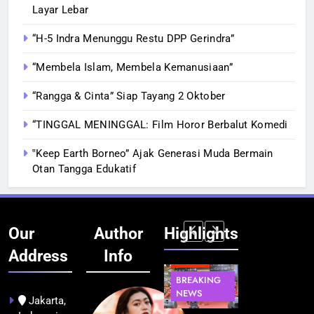
Layar Lebar
“H-5 Indra Menunggu Restu DPP Gerindra”
“Membela Islam, Membela Kemanusiaan”
“Rangga & Cinta” Siap Tayang 2 Oktober
“TINGGAL MENINGGAL: Film Horor Berbalut Komedi
‟Keep Earth Borneo” Ajak Generasi Muda Bermain
Otan Tangga Edukatif
Our
Author
Highlights
Address
Info
BERITA
INFRASTRUKTUR
BERITA
BERITA
BREAKING
IT &
BREAKING
BREAKING
NEWS
TEKNOLOGI
NEWS
NEWS
Jakarta,