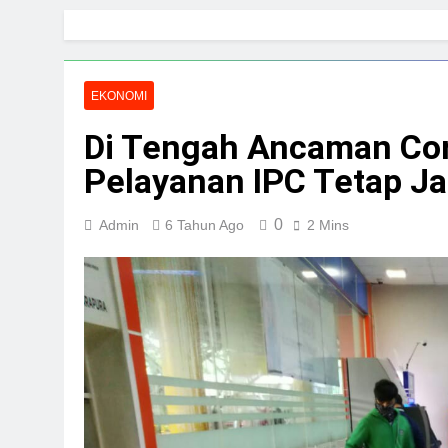
Skip
to
content
EKONOMI
Di Tengah Ancaman Cor
Pelayanan IPC Tetap Ja
0
Admin
6 Tahun Ago
2 Mins