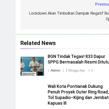
Previou
Navigasi
pos
Lockdown Akan Timbulkan Dampak Negatif Bu
O
Related News
BGN Tindak Tegas! 833 Dapur
SPPG Bermasalah Resmi Ditut
Admin
2 Minggu Ago
0
Wali Kota Pontianak Dukung
Penuh Proyek Outer Ring Road,
Tol Supadio–Kijing dan Jemba
Kapuas III