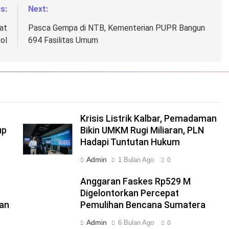
s:
Next:
at
Pasca Gempa di NTB, Kementerian PUPR Bangun
jol
694 Fasilitas Umum
Krisis Listrik Kalbar, Pemadaman
up
Bikin UMKM Rugi Miliaran, PLN
Hadapi Tuntutan Hukum
Admin
1 Bulan Ago
0
Anggaran Faskes Rp529 M
Digelontorkan Percepat
tan
Pemulihan Bencana Sumatera
Admin
6 Bulan Ago
0