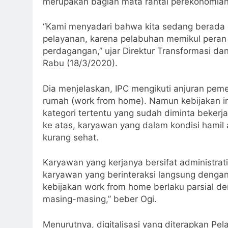
merupakan bagian mata rantai perekonomian
“Kami menyadari bahwa kita sedang berada 
pelayanan, karena pelabuhan memikul peran ya
perdagangan,” ujar Direktur Transformasi da
Rabu (18/3/2020).
Dia menjelaskan, IPC mengikuti anjuran pem
rumah (work from home). Namun kebijakan in
kategori tertentu yang sudah diminta bekerja
ke atas, karyawan yang dalam kondisi hamil
kurang sehat.
Karyawan yang kerjanya bersifat administrat
karyawan yang berinteraksi langsung denga
kebijakan work from home berlaku parsial de
masing-masing,” beber Ogi.
Menurutnya, digitalisasi yang diterapkan P