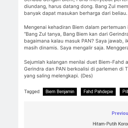
diundang, harus datang dong. Bang Zul mem
banyak dapat masukan berharga dari beliau. 
Mengenai kehadiran Biem dalam pertemuan it
“Bang Zul tanya, Bang Biem kan dari Gerind
bagaimana kalau masuk PAN? Saya jawab, ikut
masih dinamis. Saya mengalir saja. Menggera
Sejumlah kalangan menilai duet Biem-Fahd ak
Gerindra dan PAN berkoalisi di parlemen di 
yang saling melengkapi. (Des)
Tagged:
Biem Benjamin
Fahd Pahdepie
Pi
Previou
Navigasi
pos
Hitam-Putih Koro