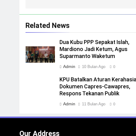
Related News
Dua Kubu PPP Sepakat Islah,
Mardiono Jadi Ketum, Agus
Suparmanto Waketum
Admin
10 Bulan Ago
0
KPU Batalkan Aturan Kerahasi
Dokumen Capres-Cawapres,
Respons Tekanan Publik
Admin
11 Bulan Ago
0
Our Address