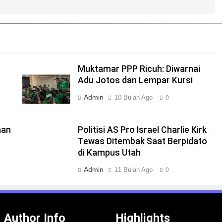
Muktamar PPP Ricuh: Diwarnai
Adu Jotos dan Lempar Kursi
Admin
10 Bulan Ago
0
aan
Politisi AS Pro Israel Charlie Kirk
Tewas Ditembak Saat Berpidato
di Kampus Utah
Admin
11 Bulan Ago
0
Author Info
Highlights