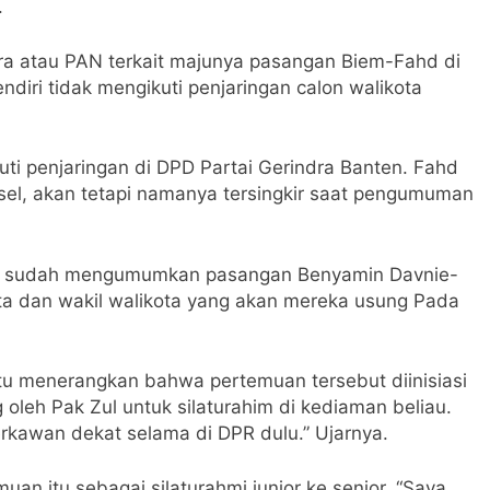
.
dra atau PAN terkait majunya pasangan Biem-Fahd di
ndiri tidak mengikuti penjaringan calon walikota
ti penjaringan di DPD Partai Gerindra Banten. Fahd
sel, akan tetapi namanya tersingkir saat pengumuman
uga sudah mengumumkan pasangan Benyamin Davnie-
ota dan wakil walikota yang akan mereka usung Pada
itu menerangkan bahwa pertemuan tersebut diinisiasi
oleh Pak Zul untuk silaturahim di kediaman beliau.
rkawan dekat selama di DPR dulu.” Ujarnya.
n itu sebagai silaturahmi junior ke senior. “Saya