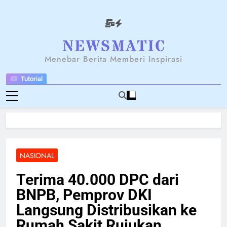
Skip
to
content
NEWSANTARA
Menebar Berita Memberi Inspirasi
Tutorial
NASIONAL
Terima 40.000 DPC dari
BNPB, Pemprov DKI
Langsung Distribusikan ke
Rumah Sakit Rujukan