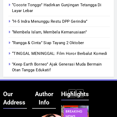
“Cocote Tonggo” Hadirkan Gunjingan Tetangga Di
Layar Lebar
“H-5 Indra Menunggu Restu DPP Gerindra”
“Membela Islam, Membela Kemanusiaan”
“Rangga & Cinta” Siap Tayang 2 Oktober
“TINGGAL MENINGGAL: Film Horor Berbalut Komedi
‟Keep Earth Borneo” Ajak Generasi Muda Bermain
Otan Tangga Edukatif
Our
Author
Highlights
Address
Info
BERITA
INFRASTRUKTUR
BERITA
BERITA
BREAKING
IT &
BREAKING
BREAKING
NEWS
TEKNOLOGI
NEWS
NEWS