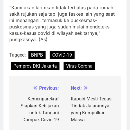
“Kami akan kirimkan tidak terbatas pada rumah
sakit rujukan saja tapi juga faskes lain yang saat
ini menangani, termasuk ke puskesmas-
puskesmas yang juga sudah mulai mendeteksi
kasus-kasus covid di wilayah sekitarnya,”
pungkasnya. (As)
Tagged:
BNPB
COVID-19
Pemprov DKI Jakarta
Virus Corona
Previous:
Next:
Navigasi
pos
Kemenparekraf
Kapolri Mesti Tegas
Siapkan Kebijakan
Tindak Jajarannya
untuk Tangani
yang Kumpulkan
Dampak Covid-19
Massa