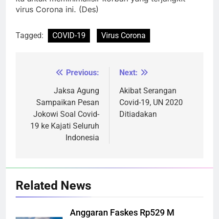
virus Corona ini. (Des)
Tagged:
COVID-19
Virus Corona
Previous:
Next:
Navigasi
pos
Jaksa Agung
Akibat Serangan
Sampaikan Pesan
Covid-19, UN 2020
Jokowi Soal Covid-
Ditiadakan
19 ke Kajati Seluruh
Indonesia
Related News
Anggaran Faskes Rp529 M