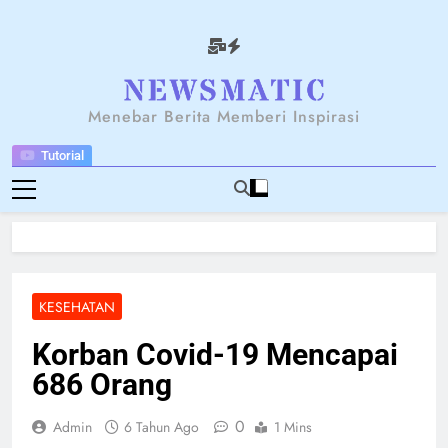
Skip
to
content
NEWSANTARA
Menebar Berita Memberi Inspirasi
Tutorial
KESEHATAN
Korban Covid-19 Mencapai
686 Orang
0
Admin
6 Tahun Ago
1 Mins