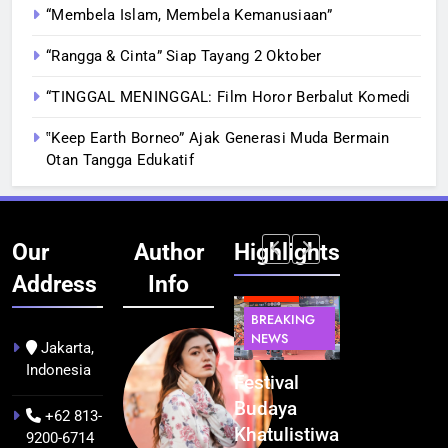
“Membela Islam, Membela Kemanusiaan”
“Rangga & Cinta” Siap Tayang 2 Oktober
“TINGGAL MENINGGAL: Film Horor Berbalut Komedi
‟Keep Earth Borneo” Ajak Generasi Muda Bermain
Otan Tangga Edukatif
Our
Author
Highlights
Address
Info
BERITA
INFRASTRUKTUR
BERITA
BERITA
BREAKING
IT &
BREAKING
BREAKING
NEWS
TEKNOLOGI
NEWS
NEWS
Jakarta,
Indonesia
Kualitas
Indonesia
Festival
BGN Tindak
Pramuwisata
Resmi
Budaya
Tegas! 833
+62 813-
Dukung
Bangun AI
Khatulistiwa
Dapur SPPG
9200-6714