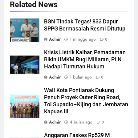
Related News
BGN Tindak Tegas! 833 Dapur
SPPG Bermasalah Resmi Ditutup
Admin
1 minggu ago
0
Krisis Listrik Kalbar, Pemadaman
Bikin UMKM Rugi Miliaran, PLN
Hadapi Tuntutan Hukum
Admin
1 bulan ago
0
Wali Kota Pontianak Dukung
Penuh Proyek Outer Ring Road,
Tol Supadio–Kijing dan Jembatan
Kapuas III
Admin
4 bulan ago
0
Anggaran Faskes Rp529 M