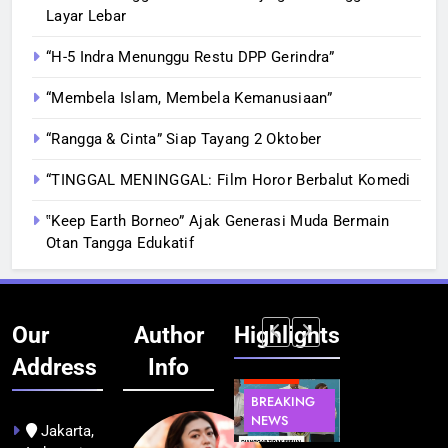
Layar Lebar
“H-5 Indra Menunggu Restu DPP Gerindra”
“Membela Islam, Membela Kemanusiaan”
“Rangga & Cinta” Siap Tayang 2 Oktober
“TINGGAL MENINGGAL: Film Horor Berbalut Komedi
‟Keep Earth Borneo” Ajak Generasi Muda Bermain
Otan Tangga Edukatif
Our
Author
Highlights
Address
Info
BERITA
BERITA
BERITA
BERITA
BREAKING
BREAKING
BREAKING
BUDAYA
NEWS
NEWS
NEWS
Jakarta,