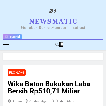
Skip
to
content
NEWSANTARA
Menebar Berita Memberi Inspirasi
Tutorial
EKONOMI
Wika Beton Bukukan Laba
Bersih Rp510,71 Miliar
0
Admin
6 Tahun Ago
1 Mins