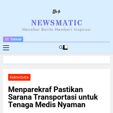
Skip
to
content
NEWSANTARA
Menebar Berita Memberi Inspirasi
Tutorial
PARIWISATA
Menparekraf Pastikan
Sarana Transportasi untuk
Tenaga Medis Nyaman