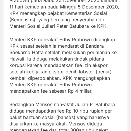
Prabowo pada Rabu 25 November 2020 kemarin,
11 hari kemudian pada Minggu 5 Desember 2020,
KPK menangkap pejabat Kementerian Sosial
(Kemensos), yang berujung penyerahan diri
Menteri Sosial Juliari Peter Batubara ke KPK.
Menteri KKP non-aktif Edhy Prabowo ditangkap
KPK sesaat setelah ia mendarat di Bandara
Soekarno Hatta setelah melakukan perjalanan ke
Hawaii. Ia diduga melakukan tindak pidana
korupsi karena mendapatkan fee izin ekspor,
setelah kebijakan ekspor benih lobster (benur)
kembali diperbolehkan. KPK mengungkapkan
Menteri KKP non-aktif Edhy Prabowo
mendapatkan fee sebesar Rp 4 miliar.
Sedangkan Mensos non-aktif Juliari P. Batubara
diduga mendapatkan fee Rp 10 ribu rupiah per
paket bantuan sosial (bansos) yang harusnya
disalurkan ke masyarakat. Mensos diduga
mendapatkan fee dari total 300an ribu paket