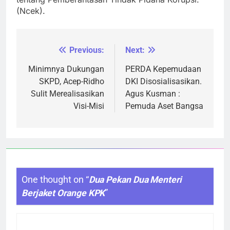
(Ncek).
Previous:
Next:
Navigasi
pos
Minimnya Dukungan
PERDA Kepemudaan
SKPD, Acep-Ridho
DKI Disosialisasikan.
Sulit Merealisasikan
Agus Kusman :
Visi-Misi
Pemuda Aset Bangsa
One thought on “
Dua Pekan Dua Menteri
Berjaket Orange KPK
”