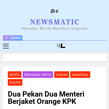
Skip
to
content
NEWSANTARA
Menebar Berita Memberi Inspirasi
Tutorial
BERITA
BREAKING NEWS
HUKUM
NASIONAL
POLITIK
Dua Pekan Dua Menteri
Berjaket Orange KPK