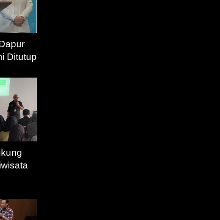
 Dapur
 Ditutup
ukung
iwisata