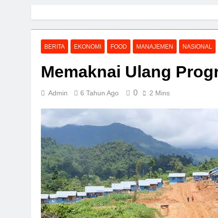
Skip
to
content
BERITA
EKONOMI
FOOD
MANAJEMEN
NASIONAL
Memaknai Ulang Progr
0
Admin
6 Tahun Ago
2 Mins