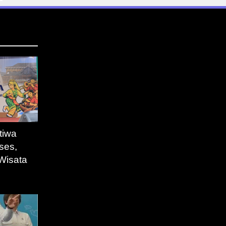
tiwa
ses,
Wisata