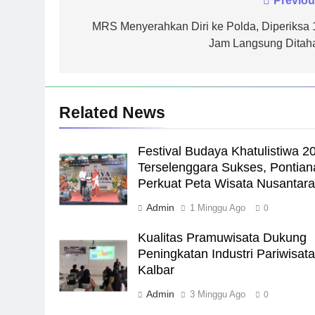
Navigasi
Previou
pos
MRS Menyerahkan Diri ke Polda, Diperiksa 
Jam Langsung Ditah
Related News
Festival Budaya Khatulistiwa 2
Terselenggara Sukses, Pontian
Perkuat Peta Wisata Nusantar
Admin
1 Minggu Ago
0
Kualitas Pramuwisata Dukung
Peningkatan Industri Pariwisata
Kalbar
Admin
3 Minggu Ago
0