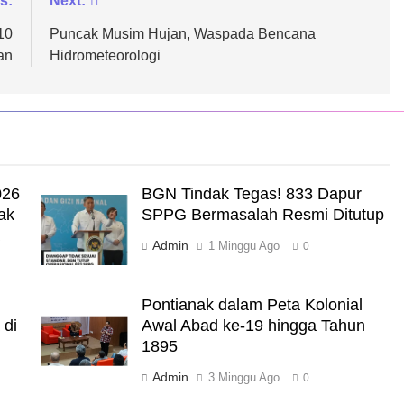
s:
Next:
10
Puncak Musim Hujan, Waspada Bencana
an
Hidrometeorologi
026
BGN Tindak Tegas! 833 Dapur
ak
SPPG Bermasalah Resmi Ditutup
a
Admin
1 Minggu Ago
0
Pontianak dalam Peta Kolonial
 di
Awal Abad ke-19 hingga Tahun
1895
Admin
3 Minggu Ago
0