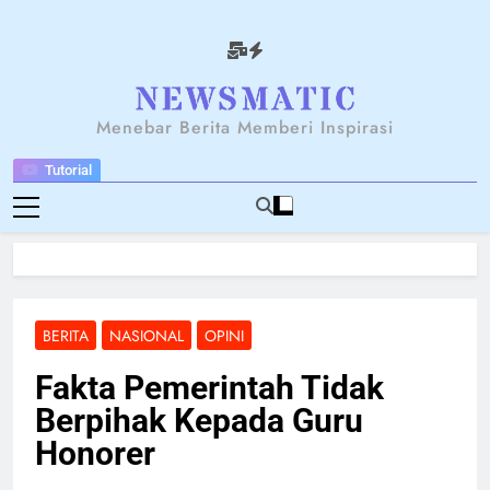
Skip
to
content
NEWSANTARA
Menebar Berita Memberi Inspirasi
Tutorial
BERITA
NASIONAL
OPINI
Fakta Pemerintah Tidak
Berpihak Kepada Guru
Honorer