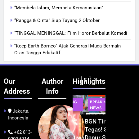
“Membela Islam, Membela Kemanusiaan”
“Rangga & Cinta” Siap Tayang 2 Oktober
“TINGGAL MENINGGAL: Film Horor Berbalut Komedi
‟Keep Earth Borneo” Ajak Generasi Muda Bermain
Otan Tangga Edukatif
Our
Author
Highlights
Address
Info
INFRASTRUKTUR
BERITA
BERITA
BERITA
IT &
BREAKING
BREAKING
BREAKING
TEKNOLOGI
NEWS
NEWS
NEWS
Jakarta,
Indonesia
Indonesia
Festival
BGN Tindak
Kualitas
ata
Resmi
Budaya
Tegas! 833
Pramuwisat
+62 813-
Bangun AI
Khatulistiwa
Dapur SPPG
Dukung
9200-6714