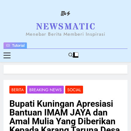
Skip
to
content
NEWSANTARA
Menebar Berita Memberi Inspirasi
Tutorial
BERITA
BREAKING NEWS
SOCIAL
Bupati Kuningan Apresiasi
Bantuan IMAM JAYA dan
Amal Mulia Yang Diberikan
Kepada Karang Taruna Desa