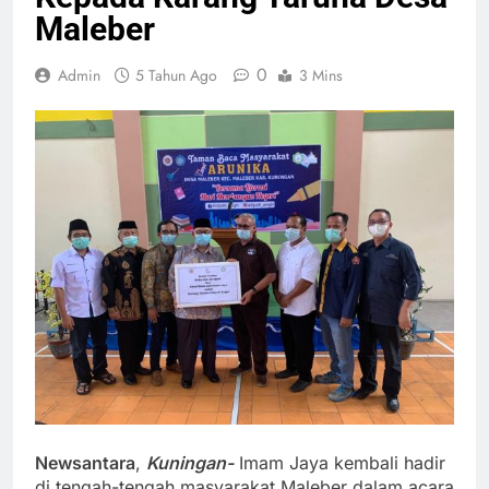
Maleber
0
Admin
5 Tahun Ago
3 Mins
Newsantara
,
Kuningan-
Imam Jaya kembali hadir
di tengah-tengah masyarakat Maleber dalam acara