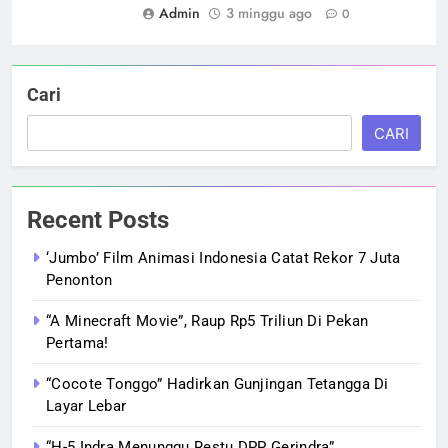
Admin
3 minggu ago
0
Cari
CARI
Recent Posts
‘Jumbo’ Film Animasi Indonesia Catat Rekor 7 Juta
Penonton
“A Minecraft Movie”, Raup Rp5 Triliun Di Pekan
Pertama!
“Cocote Tonggo” Hadirkan Gunjingan Tetangga Di
Layar Lebar
“H-5 Indra Menunggu Restu DPP Gerindra”