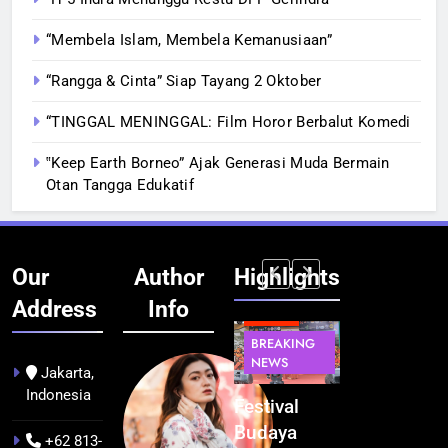
“Membela Islam, Membela Kemanusiaan”
“Rangga & Cinta” Siap Tayang 2 Oktober
“TINGGAL MENINGGAL: Film Horor Berbalut Komedi
‟Keep Earth Borneo” Ajak Generasi Muda Bermain
Otan Tangga Edukatif
Our
Author
Highlights
Address
Info
BERITA
INFRASTRUKTUR
BERITA
BERITA
BREAKING
IT &
BREAKING
BREAKING
NEWS
TEKNOLOGI
NEWS
NEWS
Jakarta,
Indonesia
Kualitas
Indonesia
Festival
BGN Tindak
Pramuwisata
Resmi
Budaya
Tegas! 833
+62 813-