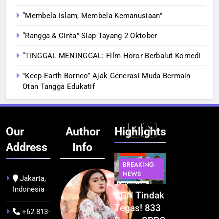
“Membela Islam, Membela Kemanusiaan”
“Rangga & Cinta” Siap Tayang 2 Oktober
“TINGGAL MENINGGAL: Film Horor Berbalut Komedi
‟Keep Earth Borneo” Ajak Generasi Muda Bermain
Otan Tangga Edukatif
Our
Author
Highlights
Address
Info
BERITA
BERITA
BERITA
BERITA
BREAKING
BREAKING
BREAKING
BUDAYA
NEWS
NEWS
NEWS
Jakarta,
Indonesia
Pontianak
Festival
BGN Tindak
Kualitas
dalam Peta
Budaya
Tegas! 833
Pramuwisat
+62 813-