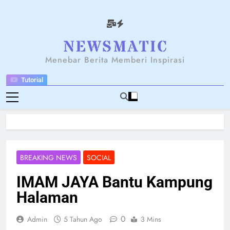
Skip
to
content
NEWSANTARA
Menebar Berita Memberi Inspirasi
Tutorial
BREAKING NEWS
SOCIAL
IMAM JAYA Bantu Kampung
Halaman
0
Admin
5 Tahun Ago
3 Mins