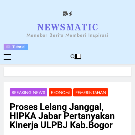
Skip
to
content
NEWSANTARA
Menebar Berita Memberi Inspirasi
Tutorial
BREAKING NEWS
EKONOMI
PEMERINTAHAN
Proses Lelang Janggal,
HIPKA Jabar Pertanyakan
Kinerja ULPBJ Kab.Bogor