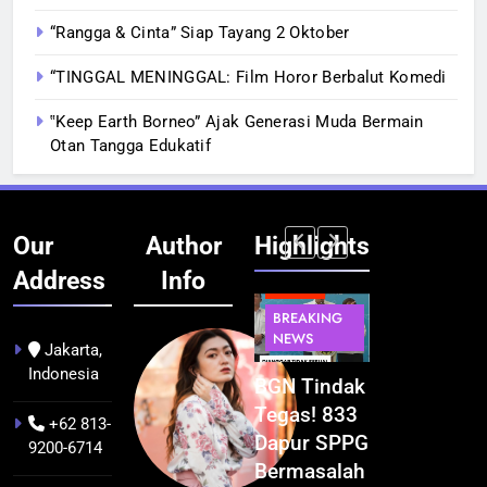
“Rangga & Cinta” Siap Tayang 2 Oktober
“TINGGAL MENINGGAL: Film Horor Berbalut Komedi
‟Keep Earth Borneo” Ajak Generasi Muda Bermain
Otan Tangga Edukatif
Our
Author
Highlights
Address
Info
BERITA
BERITA
BERITA
BERITA
BREAKING
BREAKING
BREAKING
BUDAYA
NEWS
NEWS
NEWS
Jakarta,
Indonesia
Pontianak
Festival
BGN Tindak
Kualitas
dalam Peta
Budaya
Tegas! 833
Pramuwisat
+62 813-
Kolonial
Khatulistiwa
Dapur SPPG
Dukung
9200-6714
Awal Abad
2026
Bermasalah
Peningkatan