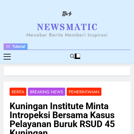
Skip
to
content
NEWSANTARA
Menebar Berita Memberi Inspirasi
Tutorial
BERITA
BREAKING NEWS
PEMERINTAHAN
Kuningan Institute Minta
Intropeksi Bersama Kasus
Pelayanan Buruk RSUD 45
Kuningan