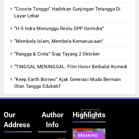
“Cocote Tonggo” Hadirkan Gunjingan Tetangga Di
Layar Lebar
“H-5 Indra Menunggu Restu DPP Gerindra”
“Membela Islam, Membela Kemanusiaan”
“Rangga & Cinta” Siap Tayang 2 Oktober
“TINGGAL MENINGGAL: Film Horor Berbalut Komedi
‟Keep Earth Borneo” Ajak Generasi Muda Bermain
Otan Tangga Edukatif
Our
Author
Highlights
Address
Info
BERITA
INFRASTRUKTUR
BERITA
BERITA
BREAKING
IT &
BREAKING
BREAKING