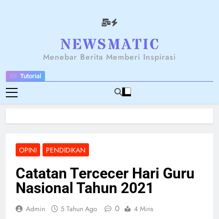
Skip
to
content
NEWSANTARA
Menebar Berita Memberi Inspirasi
Tutorial
OPINI
PENDIDIKAN
Catatan Tercecer Hari Guru
Nasional Tahun 2021
0
Admin
5 Tahun Ago
4 Mins