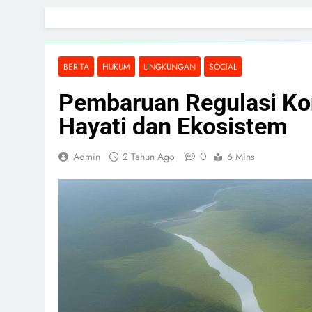
Skip
to
content
BERITA
HUKUM
LINGKUNGAN
SOCIAL
Pembaruan Regulasi Ko
Hayati dan Ekosistem
0
Admin
2 Tahun Ago
6 Mins