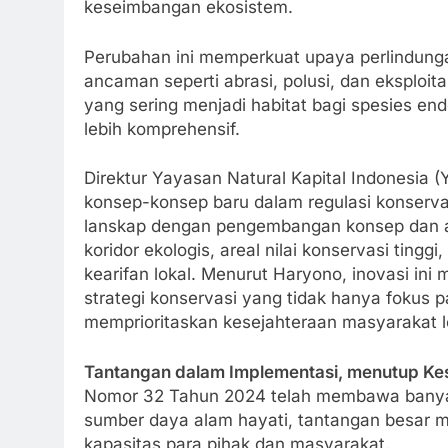
keseimbangan ekosistem.
Perubahan ini memperkuat upaya perlindunga
ancaman seperti abrasi, polusi, dan eksploit
yang sering menjadi habitat bagi spesies end
lebih komprehensif.
Direktur Yayasan Natural Kapital Indonesia
konsep-konsep baru dalam regulasi konserv
lanskap dengan pengembangan konsep dan area
koridor ekologis, areal nilai konservasi tingg
kearifan lokal. Menurut Haryono, inovasi in
strategi konservasi yang tidak hanya fokus p
memprioritaskan kesejahteraan masyarakat l
Tantangan dalam Implementasi, menutup Ke
Nomor 32 Tahun 2024 telah membawa banyak
sumber daya alam hayati, tantangan besar m
kapasitas para pihak dan masyarakat.