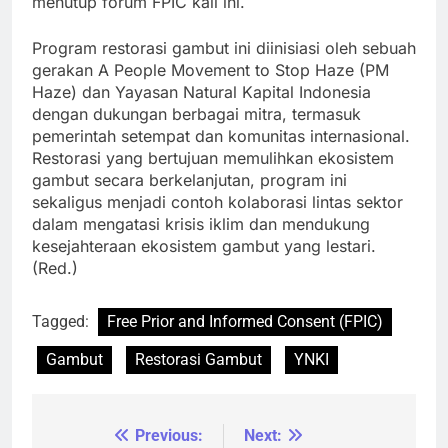
menutup forum FPIC kali ini.
Program restorasi gambut ini diinisiasi oleh sebuah
gerakan A People Movement to Stop Haze (PM
Haze) dan Yayasan Natural Kapital Indonesia
dengan dukungan berbagai mitra, termasuk
pemerintah setempat dan komunitas internasional.
Restorasi yang bertujuan memulihkan ekosistem
gambut secara berkelanjutan, program ini
sekaligus menjadi contoh kolaborasi lintas sektor
dalam mengatasi krisis iklim dan mendukung
kesejahteraan ekosistem gambut yang lestari.
(Red.)
Tagged:
Free Prior and Informed Consent (FPIC)
Gambut
Restorasi Gambut
YNKI
Previous:
Next:
Navigasi