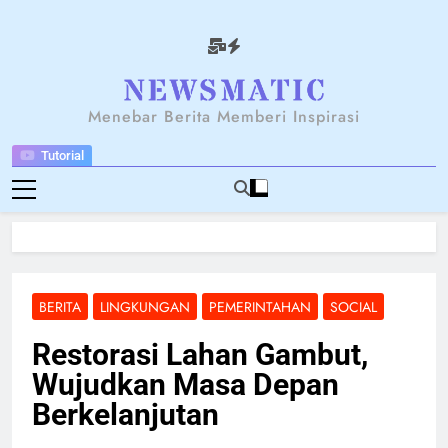
Skip
to
content
NEWSANTARA
Menebar Berita Memberi Inspirasi
Tutorial
BERITA
LINGKUNGAN
PEMERINTAHAN
SOCIAL
Restorasi Lahan Gambut,
Wujudkan Masa Depan
Berkelanjutan