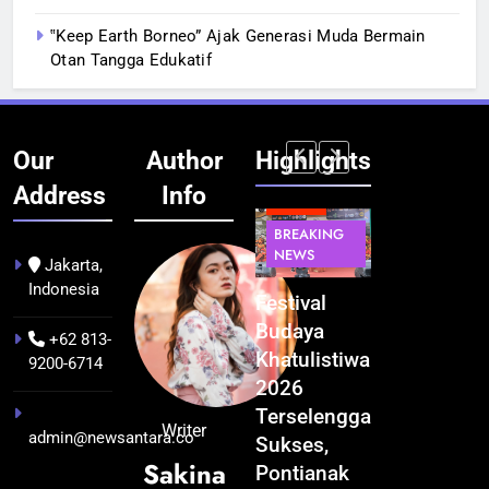
‟Keep Earth Borneo” Ajak Generasi Muda Bermain
Otan Tangga Edukatif
Our
Author
Highlights
Address
Info
BERITA
BERITA
BREAKING
IT &
BREAKING
NEWS
TEKNOLOGI
NEWS
PEMERINTAHA
Jakarta,
Indonesia
Kualitas
Indonesia
Festival
BGN Tindak
Pramuwisata
Resmi
Budaya
Tegas! 833
+62 813-
Dukung
Bangun AI
Khatulistiwa
Dapur SPPG
9200-6714
Peningkatan
Factory
2026
Bermasalah
Industri
Terbesar
Terselenggara
Resmi
Writer
admin@newsantara.co
Pariwisata
se-Asia
Sukses,
Ditutup
Sakina
di Kalbar
Tenggara,
Pontianak
1 bulan ago