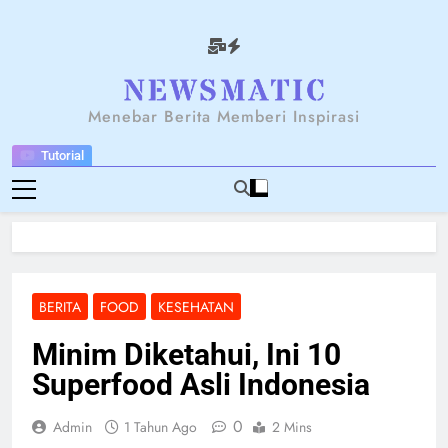
Skip
to
content
NEWSANTARA
Menebar Berita Memberi Inspirasi
Tutorial
BERITA
FOOD
KESEHATAN
Minim Diketahui, Ini 10
Superfood Asli Indonesia
0
Admin
1 Tahun Ago
2 Mins