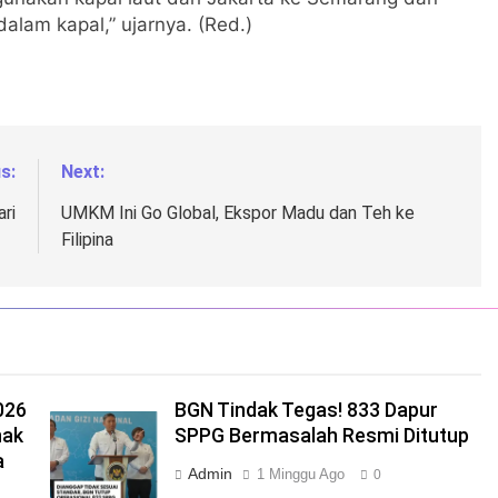
lam kapal,” ujarnya. (Red.)
s:
Next:
ri
UMKM Ini Go Global, Ekspor Madu dan Teh ke
Filipina
026
BGN Tindak Tegas! 833 Dapur
nak
SPPG Bermasalah Resmi Ditutup
a
Admin
1 Minggu Ago
0