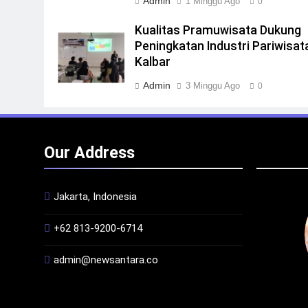
Admin
1 Minggu Ago
0
Kualitas Pramuwisata Dukung
Peningkatan Industri Pariwisata
Kalbar
Admin
3 Minggu Ago
0
Our Address
Jakarta, Indonesia
+62 813-9200-6714
admin@newsantara.co