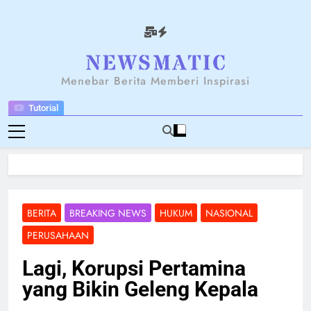
Skip
to
content
NEWSANTARA
Menebar Berita Memberi Inspirasi
Tutorial
BERITA
BREAKING NEWS
HUKUM
NASIONAL
PERUSAHAAN
Lagi, Korupsi Pertamina
yang Bikin Geleng Kepala