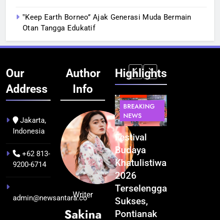
‟Keep Earth Borneo” Ajak Generasi Muda Bermain
Otan Tangga Edukatif
Our
Author
Highlights
Address
Info
BERITA
INFRASTRUKTUR
BERITA
BERITA
BREAKING
IT &
BREAKING
BREAKING
NEWS
TEKNOLOGI
NEWS
NEWS
Jakarta,
Indonesia
Kualitas
Indonesia
Festival
BGN Tindak
Pramuwisata
Resmi
Budaya
Tegas! 833
+62 813-
Dukung
Bangun AI
Khatulistiwa
Dapur SPPG
9200-6714
Peningkatan
Factory
2026
Bermasalah
Industri
Terbesar
Terselenggara
Resmi
Writer
admin@newsantara.co
Pariwisata
se-Asia
Sukses,
Ditutup
Sakina
di Kalbar
Tenggara,
Pontianak
3 minggu ago