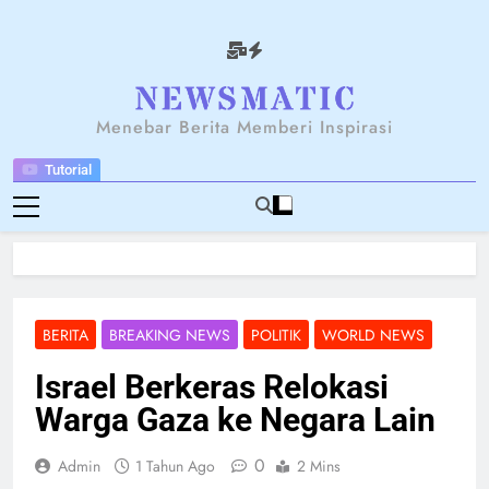
Skip
to
content
NEWSANTARA
Menebar Berita Memberi Inspirasi
Tutorial
BERITA
BREAKING NEWS
POLITIK
WORLD NEWS
Israel Berkeras Relokasi
Warga Gaza ke Negara Lain
0
Admin
1 Tahun Ago
2 Mins