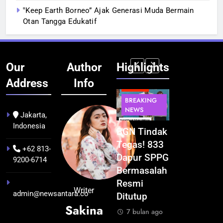
‟Keep Earth Borneo” Ajak Generasi Muda Bermain
Otan Tangga Edukatif
Our
Author
Highlights
Address
Info
BERITA
BERITA
BERITA
ERITA
BERI
BREAKING
BREAKING
BREAKING
BUDAYA
NEWS
NEWS
NEWS
BUD
Jakarta,
Indonesia
ntianak
Festival
BGN Tindak
Kualitas
Ponti
lam Peta
Budaya
Tegas! 833
Pramuwisata
dalam
+62 813-
lonial
Khatulistiwa
Dapur SPPG
Dukung
Kolon
9200-6714
al Abad
2026
Bermasalah
Peningkatan
Awal
-19
Terselenggara
Resmi
Industri
ke-19
Writer
admin@newsantara.co
ngga
Sukses,
Ditutup
Pariwisata
hing
Sakina
hun 1895
Pontianak
di Kalbar
Tahu
7 bulan ago
Perkuat