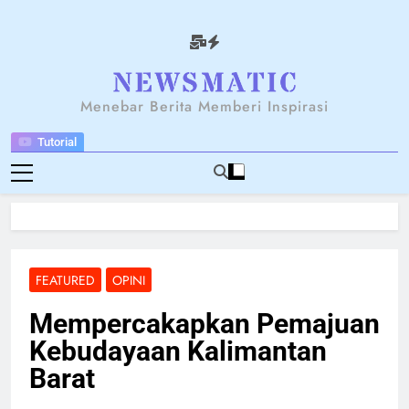
Skip
to
content
NEWSANTARA
Menebar Berita Memberi Inspirasi
Tutorial
FEATURED
OPINI
Mempercakapkan Pemajuan
Kebudayaan Kalimantan
Barat