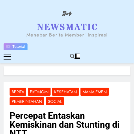
Skip
to
content
NEWSANTARA
Menebar Berita Memberi Inspirasi
Tutorial
BERITA
EKONOMI
KESEHATAN
MANAJEMEN
PEMERINTAHAN
SOCIAL
Percepat Entaskan
Kemiskinan dan Stunting di
NTT