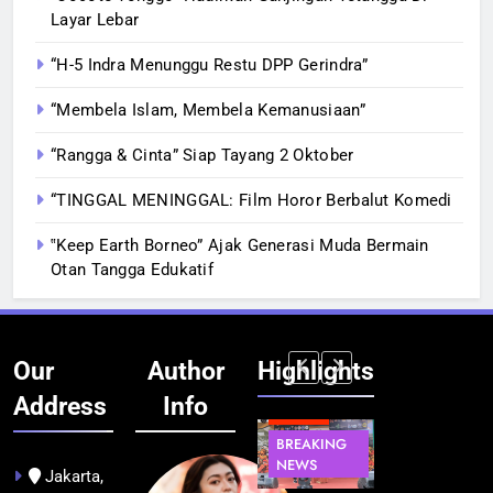
Layar Lebar
“H-5 Indra Menunggu Restu DPP Gerindra”
“Membela Islam, Membela Kemanusiaan”
“Rangga & Cinta” Siap Tayang 2 Oktober
“TINGGAL MENINGGAL: Film Horor Berbalut Komedi
‟Keep Earth Borneo” Ajak Generasi Muda Bermain
Otan Tangga Edukatif
Our
Author
Highlights
Address
Info
BERITA
INFRASTRUKTUR
BERITA
BERITA
BREAKING
IT &
BREAKING
BREAKING
NEWS
TEKNOLOGI
NEWS
NEWS
Jakarta,