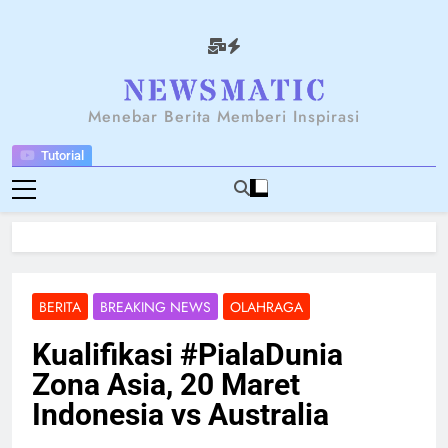
Skip
to
content
NEWSANTARA
Menebar Berita Memberi Inspirasi
Tutorial
BERITA
BREAKING NEWS
OLAHRAGA
Kualifikasi #PialaDunia
Zona Asia, 20 Maret
Indonesia vs Australia