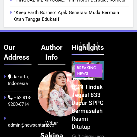
‟Keep Earth Borneo” Ajak Generasi Muda Bermain
Otan Tangga Edukatif
Our
Author
Highlights
Address
Info
BERITA
BERITA
BERITA
BERITA
BREAKING
BREAKING
BREAKING
BUDAYA
NEWS
NEWS
NEWS
Jakarta,
Indonesia
Pontianak
Festival
BGN Tindak
Kualitas
dalam Peta
Budaya
Tegas! 833
Pramuwisat
+62 813-
Kolonial
Khatulistiwa
Dapur SPPG
Dukung
9200-6714
Awal Abad
2026
Bermasalah
Peningkatan
ke-19
Terselenggara
Resmi
Industri
Writer
admin@newsantara.co
hingga
Sukses,
Ditutup
Pariwisata
Sakina
Tahun 1895
Pontianak
di Kalbar
3 minggu ago