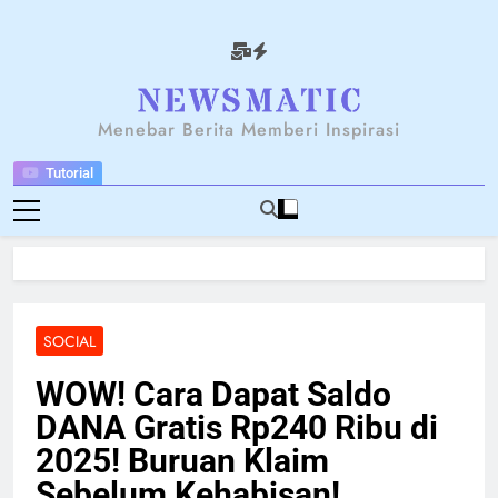
Skip
to
content
NEWSANTARA
Menebar Berita Memberi Inspirasi
Tutorial
SOCIAL
WOW! Cara Dapat Saldo
DANA Gratis Rp240 Ribu di
2025! Buruan Klaim
Sebelum Kehabisan!