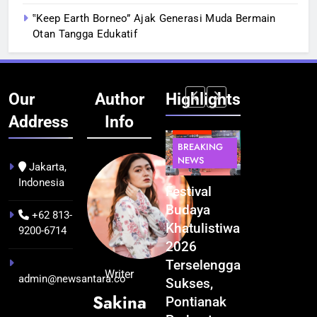
‟Keep Earth Borneo” Ajak Generasi Muda Bermain
Otan Tangga Edukatif
Our
Author
Highlights
Address
Info
BERITA
INFRASTRUKTUR
BERITA
BERITA
BREAKING
IT &
BREAKING
BREAKING
NEWS
TEKNOLOGI
NEWS
NEWS
Jakarta,
Indonesia
Kualitas
Indonesia
Festival
BGN Tindak
Pramuwisata
Resmi
Budaya
Tegas! 833
+62 813-
Dukung
Bangun AI
Khatulistiwa
Dapur SPPG
9200-6714
Peningkatan
Factory
2026
Bermasalah
Industri
Terbesar
Terselenggara
Resmi
Writer
admin@newsantara.co
Pariwisata
se-Asia
Sukses,
Ditutup
Sakina
di Kalbar
Tenggara,
Pontianak
3 minggu ago