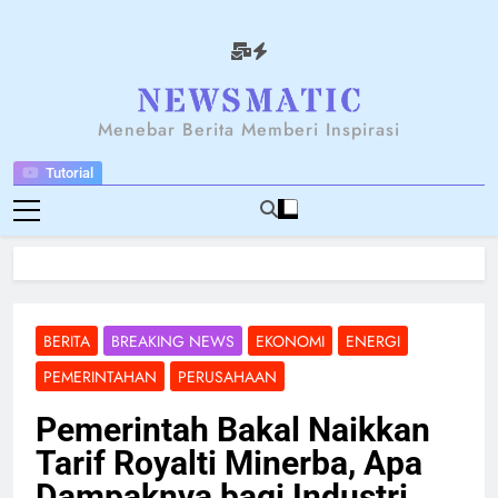
Skip
to
content
NEWSANTARA
Menebar Berita Memberi Inspirasi
Tutorial
BERITA
BREAKING NEWS
EKONOMI
ENERGI
PEMERINTAHAN
PERUSAHAAN
Pemerintah Bakal Naikkan
Tarif Royalti Minerba, Apa
Dampaknya bagi Industri