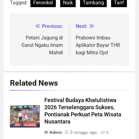
Tagged:
Feronikel
Naik
Tambang
Tarif
Previous:
Next:
Navigasi
pos
Petani Jagung di
Prabowo Imbau
Garut Ngaku Imam
Aplikator Bayar THR
Mahdi
bagi Mitra Ojol
Related News
Festival Budaya Khatulistiwa
2026 Terselenggara Sukses,
Pontianak Perkuat Peta Wisata
Nusantara
Admin
2 minggu ago
0