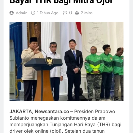
Bayar THR bagi Mitra Ojol
0
Admin
1 Tahun Ago
2 Mins
JAKARTA, Newsantara.co
– Presiden Prabowo
Subianto menegaskan komitmennya dalam
memperjuangkan Tunjangan Hari Raya (THR) bagi
driver ojek online (ojol). Setelah dua tahun