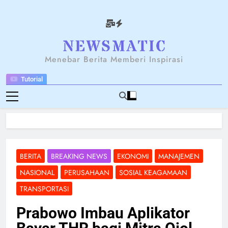
Skip
to
content
NEWSANTARA
Menebar Berita Memberi Inspirasi
Tutorial
BERITA
BREAKING NEWS
EKONOMI
MANAJEMEN
NASIONAL
PERUSAHAAN
SOSIAL KEAGAMAAN
TRANSPORTASI
Prabowo Imbau Aplikator