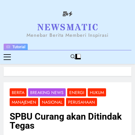
Skip
to
content
NEWSANTARA
Menebar Berita Memberi Inspirasi
Tutorial
BERITA
BREAKING NEWS
ENERGI
HUKUM
MANAJEMEN
NASIONAL
PERUSAHAAN
SPBU Curang akan Ditindak
Tegas