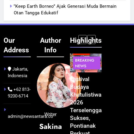
‟Keep Earth Borneo” Ajak Generasi Muda Bermain
Otan Tangga Edukatif
Our
Author
Highlights
Address
Info
BERITA
INFRASTRUKTUR
BERITA
BERITA
BREAKING
IT &
BREAKING
BREAKING
NEWS
TEKNOLOGI
NEWS
NEWS
Jakarta,
Indonesia
Kualitas
Indonesia
Festival
BGN Tindak
Pramuwisata
Resmi
Budaya
Tegas! 833
+62 813-
Dukung
Bangun AI
Khatulistiwa
Dapur SPPG
9200-6714
Peningkatan
Factory
2026
Bermasalah
Industri
Terbesar
Terselenggara
Resmi
Writer
admin@newsantara.co
Pariwisata
se-Asia
Sukses,
Ditutup
Sakina
di Kalbar
Tenggara,
Pontianak
3 minggu ago
Target
Perkuat