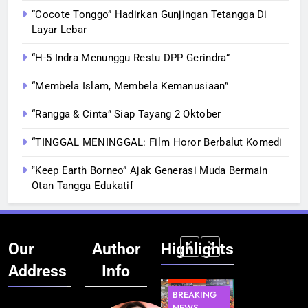
“Cocote Tonggo” Hadirkan Gunjingan Tetangga Di
Layar Lebar
“H-5 Indra Menunggu Restu DPP Gerindra”
“Membela Islam, Membela Kemanusiaan”
“Rangga & Cinta” Siap Tayang 2 Oktober
“TINGGAL MENINGGAL: Film Horor Berbalut Komedi
‟Keep Earth Borneo” Ajak Generasi Muda Bermain
Otan Tangga Edukatif
Our
Author
Highlights
Address
Info
BERITA
INFRASTRUKTUR
BERITA
BERITA
BREAKING
IT &
BREAKING
BREAKING
NEWS
TEKNOLOGI
NEWS
NEWS