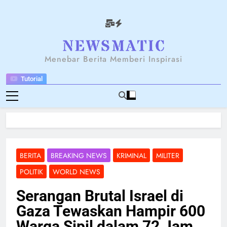
Skip
to
content
NEWSANTARA
Menebar Berita Memberi Inspirasi
Tutorial
BERITA
BREAKING NEWS
KRIMINAL
MILITER
POLITIK
WORLD NEWS
Serangan Brutal Israel di
Gaza Tewaskan Hampir 600
Warga Sipil dalam 72 Jam