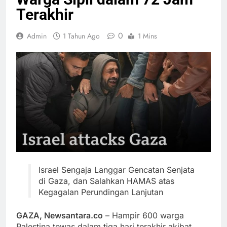
Terakhir
0
Admin
1 Tahun Ago
1 Mins
Israel Sengaja Langgar Gencatan Senjata
di Gaza, dan Salahkan HAMAS atas
Kegagalan Perundingan Lanjutan
GAZA, Newsantara.co
– Hampir 600 warga
Palestina tewas dalam tiga hari terakhir akibat