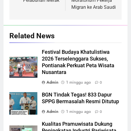
Pelabuhan Merak
Moratorium Pekerja
Migran ke Arab Saudi
Related News
Festival Budaya Khatulistiwa
2026 Terselenggara Sukses,
Pontianak Perkuat Peta Wisata
Nusantara
Admin
1 minggu ago
0
BGN Tindak Tegas! 833 Dapur
SPPG Bermasalah Resmi Ditutup
Admin
1 minggu ago
0
Kualitas Pramuwisata Dukung
Peningkatan Industri Pariwisata