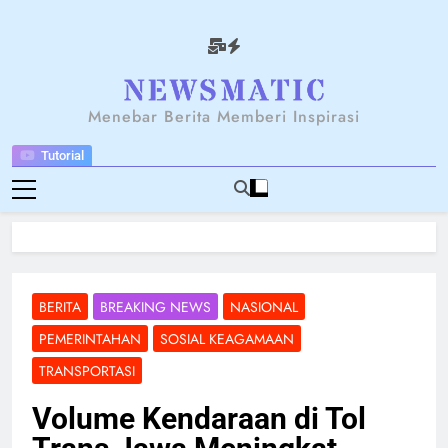
Skip
to
content
NEWSANTARA
Menebar Berita Memberi Inspirasi
Tutorial
BERITA
BREAKING NEWS
NASIONAL
PEMERINTAHAN
SOSIAL KEAGAMAAN
TRANSPORTASI
Volume Kendaraan di Tol