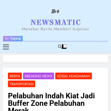
Skip
to
content
NEWSANTARA
Menebar Berita Memberi Inspirasi
Tutorial
BERITA
BREAKING NEWS
SOSIAL KEAGAMAAN
TRANSPORTASI
Pelabuhan Indah Kiat Jadi
Buffer Zone Pelabuhan
Merak