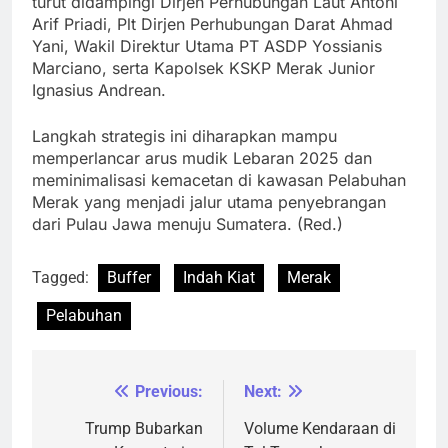
turut didampingi Dirjen Perhubungan Laut Antoni
Arif Priadi, Plt Dirjen Perhubungan Darat Ahmad
Yani, Wakil Direktur Utama PT ASDP Yossianis
Marciano, serta Kapolsek KSKP Merak Junior
Ignasius Andrean.
Langkah strategis ini diharapkan mampu
memperlancar arus mudik Lebaran 2025 dan
meminimalisasi kemacetan di kawasan Pelabuhan
Merak yang menjadi jalur utama penyebrangan
dari Pulau Jawa menuju Sumatera. (Red.)
Tagged:
Buffer
Indah Kiat
Merak
Pelabuhan
Previous:
Next:
Navigasi
pos
Trump Bubarkan
Volume Kendaraan di