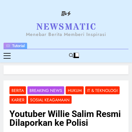
Skip
to
content
NEWSANTARA
Menebar Berita Memberi Inspirasi
Tutorial
BERITA
BREAKING NEWS
HUKUM
IT & TEKNOLOGI
KARIER
SOSIAL KEAGAMAAN
Youtuber Willie Salim Resmi
Dilaporkan ke Polisi