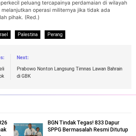
erkecil peluang tercapainya perdamaian di wilayah
elanjutkan operasi militernya jika tidak ada
h pihak. (Red.)
rael
Palestina
Perang
s:
Next:
li
Prabowo Nonton Langsung Timnas Lawan Bahrain
ok
di GBK
026
BGN Tindak Tegas! 833 Dapur
nak
SPPG Bermasalah Resmi Ditutup