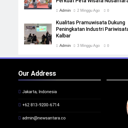
Perkuat Peta Wisata Nusantar
Admin
2 Minggu Ago
0
Kualitas Pramuwisata Dukung
Peningkatan Industri Pariwisata
Kalbar
Admin
3 Minggu Ago
0
Our Address
Jakarta, Indonesia
+62 813-9200-6714
admin@newsantara.co