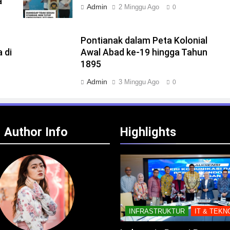
a
Admin
2 Minggu Ago
0
Pontianak dalam Peta Kolonial
 di
Awal Abad ke-19 hingga Tahun
1895
Admin
3 Minggu Ago
0
Author Info
Highlights
INFRASTRUKTUR
IT & TEKN