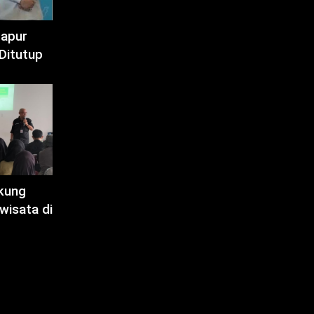
Dapur
Ditutup
kung
wisata di