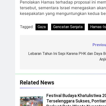
Penolakan Hamas terhadap proposal ini memp
tersebut, sementara Israel menegaskan akan m
kesepakatan yang menguntungkan kedua bela
Tagged:
Gaza
Gencatan Senjata
Hamas-Is
Previou
Navigasi
pos
Lebaran Tahun Ini Sepi Karena PHK dan Daya Be
Anjl
Related News
Festival Budaya Khatulistiwa 2
Terselenggara Sukses, Pontia