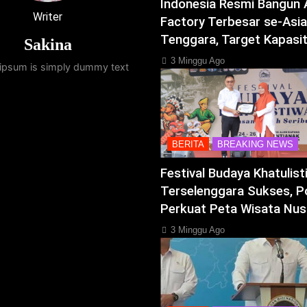
Indonesia Resmi Bangun 
Writer
Factory Terbesar se-Asia
Tenggara, Target Kapasi
Sakina
3 Minggu Ago
ipsum is simply dummy text
BERITA
BREAKING NEWS
Festival Budaya Khatulis
Terselenggara Sukses, P
Perkuat Peta Wisata Nus
3 Minggu Ago