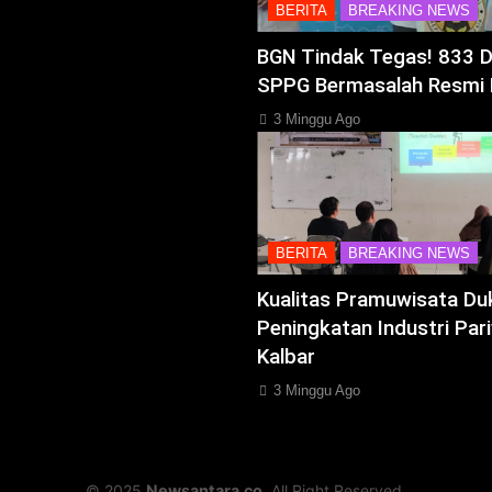
BERITA
BREAKING NEWS
BGN Tindak Tegas! 833 
SPPG Bermasalah Resmi 
3 Minggu Ago
BERITA
BREAKING NEWS
Kualitas Pramuwisata Du
Peningkatan Industri Pari
Kalbar
3 Minggu Ago
© 2025
Newsantara.co
. All Right Reserved.