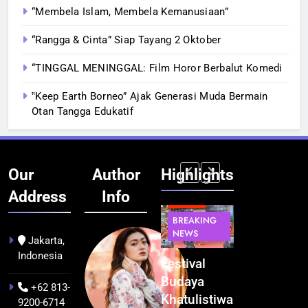
“Membela Islam, Membela Kemanusiaan”
“Rangga & Cinta” Siap Tayang 2 Oktober
“TINGGAL MENINGGAL: Film Horor Berbalut Komedi
‟Keep Earth Borneo” Ajak Generasi Muda Bermain
Otan Tangga Edukatif
Our
Author
Highlights
Address
Info
BERITA
INFRASTRUKTUR
BERITA
BERITA
BREAKING
IT &
BREAKING
BREAKING
NEWS
TEKNOLOGI
NEWS
NEWS
Jakarta,
Indonesia
Kualitas
Indonesia
Festival
BGN Tindak
Pramuwisata
Resmi
Budaya
Tegas! 833
+62 813-
Dukung
Bangun AI
Khatulistiwa
Dapur SPPG
9200-6714