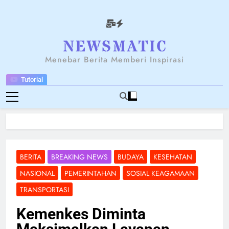
Skip
to
content
NEWSANTARA
Menebar Berita Memberi Inspirasi
Tutorial
BERITA
BREAKING NEWS
BUDAYA
KESEHATAN
NASIONAL
PEMERINTAHAN
SOSIAL KEAGAMAAN
TRANSPORTASI
Kemenkes Diminta