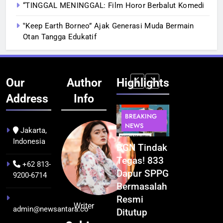
“TINGGAL MENINGGAL: Film Horor Berbalut Komedi
‟Keep Earth Borneo” Ajak Generasi Muda Bermain
Otan Tangga Edukatif
Our
Author
Highlights
Address
Info
BERITA
BERITA
BERITA
BERITA
BREAKING
BREAKING
BREAKING
BUDAYA
NEWS
NEWS
NEWS
Jakarta,
Indonesia
Pontianak
Festival
BGN Tindak
Kualitas
dalam Peta
Budaya
Tegas! 833
Pramuwisat
+62 813-
Kolonial
Khatulistiwa
Dapur SPPG
Dukung
9200-6714
Awal Abad
2026
Bermasalah
Peningkatan
ke-19
Terselenggara
Resmi
Industri
Writer
admin@newsantara.co
hingga
Sukses,
Ditutup
Pariwisata