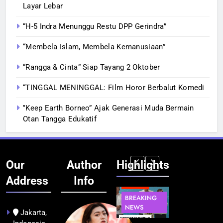
Layar Lebar
“H-5 Indra Menunggu Restu DPP Gerindra”
“Membela Islam, Membela Kemanusiaan”
“Rangga & Cinta” Siap Tayang 2 Oktober
“TINGGAL MENINGGAL: Film Horor Berbalut Komedi
‟Keep Earth Borneo” Ajak Generasi Muda Bermain
Otan Tangga Edukatif
Our
Author
Highlights
Address
Info
BERITA
BERITA
BERITA
BERITA
BREAKING
BREAKING
BREAKING
BUDAYA
NEWS
NEWS
NEWS
Jakarta,