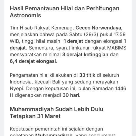
Hasil Pemantauan Hilal dan Perhitungan
Astronomis
Tim Hisab Rukyat Kemenag,
Cecep Norwendaya
,
menjelaskan bahwa pada Sabtu (29/3) pukul 17.59
WIB, tinggi hilal masih
-1 derajat
dengan elongasi
1
derajat
. Sementara, syarat imkanur rukyat MABIMS
mensyaratkan minimal
3 derajat ketinggian
dan
6,4 derajat elongasi
.
Pengamatan hilal dilakukan di
33 titik
di seluruh
Indonesia, kecuali Bali yang sedang merayakan
Nyepi. Dengan keputusan ini, bulan Ramadan 1446
H digenapkan menjadi
30 hari
.
Muhammadiyah Sudah Lebih Dulu
Tetapkan 31 Maret
Keputusan pemerintah ini sejalan dengan
penetapan
Muhammadiyah
, yang sebelumnya