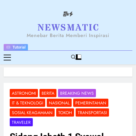
Skip
to
content
NEWSANTARA
Menebar Berita Memberi Inspirasi
Tutorial
ASTRONOMI
BERITA
BREAKING NEWS
IT & TEKNOLOGI
NASIONAL
PEMERINTAHAN
SOSIAL KEAGAMAAN
TOKOH
TRANSPORTASI
TRAVELER