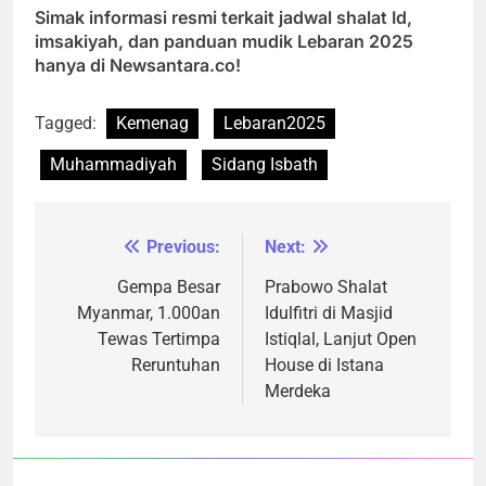
Simak informasi resmi terkait jadwal shalat Id,
imsakiyah, dan panduan mudik Lebaran 2025
hanya di Newsantara.co!
Tagged:
Kemenag
Lebaran2025
Muhammadiyah
Sidang Isbath
Previous:
Next:
Navigasi
pos
Gempa Besar
Prabowo Shalat
Myanmar, 1.000an
Idulfitri di Masjid
Tewas Tertimpa
Istiqlal, Lanjut Open
Reruntuhan
House di Istana
Merdeka