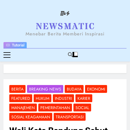
Skip
to
content
NEWSANTARA
Menebar Berita Memberi Inspirasi
Tutorial
BERITA
BREAKING NEWS
BUDAYA
EKONOMI
FEATURED
HUKUM
INDUSTRI
KARIER
MANAJEMEN
PEMERINTAHAN
SOCIAL
SOSIAL KEAGAMAAN
TRANSPORTASI