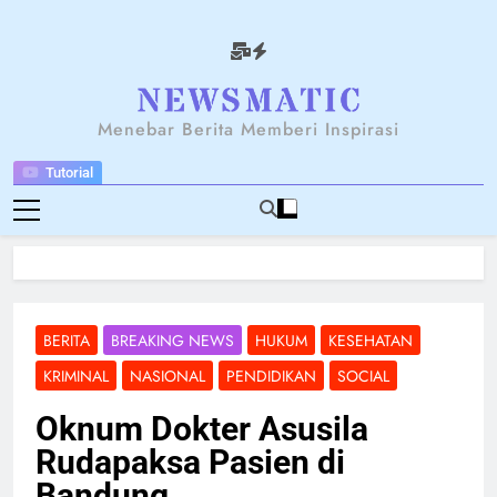
Skip
to
content
NEWSANTARA
Menebar Berita Memberi Inspirasi
Tutorial
BERITA
BREAKING NEWS
HUKUM
KESEHATAN
KRIMINAL
NASIONAL
PENDIDIKAN
SOCIAL
Oknum Dokter Asusila
Rudapaksa Pasien di
Bandung