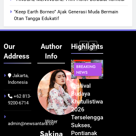
‟Keep Earth Borneo” Ajak Generasi Muda Bermain
Otan Tangga Edukatif
Our
Author
Highlights
Address
Info
BERITA
INFRASTRUKTUR
BERITA
BERITA
BREAKING
IT &
BREAKING
BREAKING
NEWS
TEKNOLOGI
NEWS
NEWS
Jakarta,
Indonesia
Kualitas
Indonesia
Festival
BGN Tindak
Pramuwisata
Resmi
Budaya
Tegas! 833
+62 813-
Dukung
Bangun AI
Khatulistiwa
Dapur SPPG
9200-6714
Peningkatan
Factory
2026
Bermasalah
Industri
Terbesar
Terselenggara
Resmi
Writer
admin@newsantara.co
Pariwisata
se-Asia
Sukses,
Ditutup
Sakina
di Kalbar
Tenggara,
Pontianak
3 minggu ago