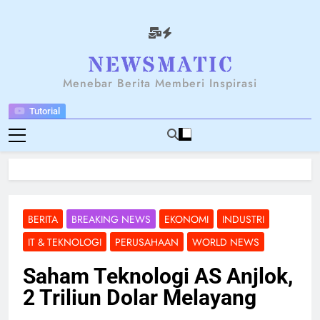
Skip
to
content
NEWSANTARA
Menebar Berita Memberi Inspirasi
Tutorial
BERITA
BREAKING NEWS
EKONOMI
INDUSTRI
IT & TEKNOLOGI
PERUSAHAAN
WORLD NEWS
Saham Teknologi AS Anjlok,
2 Triliun Dolar Melayang