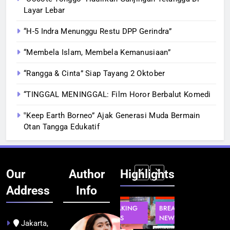
Layar Lebar
“H-5 Indra Menunggu Restu DPP Gerindra”
“Membela Islam, Membela Kemanusiaan”
“Rangga & Cinta” Siap Tayang 2 Oktober
“TINGGAL MENINGGAL: Film Horor Berbalut Komedi
‟Keep Earth Borneo” Ajak Generasi Muda Bermain
Otan Tangga Edukatif
Our
Author
Highlights
Address
Info
INFRASTRUKTUR
BERITA
BERITA
BERITA
IT &
BREAKING
BREAKING
BREAKING
TEKNOLOGI
NEWS
NEWS
NEWS
Jakarta,