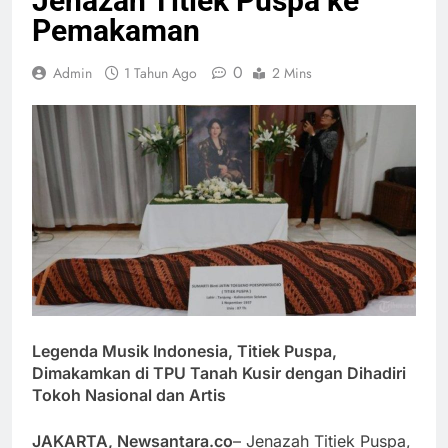
Jenazah Titiek Puspa ke
Pemakaman
0
Admin
1 Tahun Ago
2 Mins
Legenda Musik Indonesia, Titiek Puspa,
Dimakamkan di TPU Tanah Kusir dengan Dihadiri
Tokoh Nasional dan Artis
JAKARTA, Newsantara.co
– Jenazah Titiek Puspa,