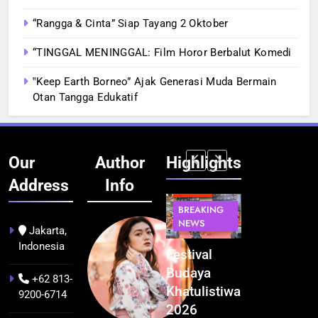
“Rangga & Cinta” Siap Tayang 2 Oktober
“TINGGAL MENINGGAL: Film Horor Berbalut Komedi
‟Keep Earth Borneo” Ajak Generasi Muda Bermain
Otan Tangga Edukatif
Our
Author
Highlights
Address
Info
BERITA
BERITA
BREAKING
IT &
BREAKING
NEWS
TEKNOLOGI
NEWS
PEMERINTAHA
Jakarta,
Indonesia
Kualitas
Indonesia
Festival
BGN Tindak
Pramuwisata
Resmi
Budaya
Tegas! 833
+62 813-
Dukung
Bangun AI
Khatulistiwa
Dapur SPPG
9200-6714
Peningkatan
Factory
2026
Bermasalah