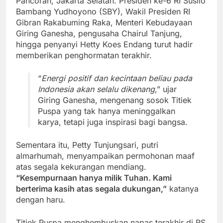
Pancoran, Jakarta Selatan. Presiden ke-6 RI Susilo
Bambang Yudhoyono (SBY), Wakil Presiden RI
Gibran Rakabuming Raka, Menteri Kebudayaan
Giring Ganesha, pengusaha Chairul Tanjung,
hingga penyanyi Hetty Koes Endang turut hadir
memberikan penghormatan terakhir.
“
Energi positif dan kecintaan beliau pada
Indonesia akan selalu dikenang
,” ujar
Giring Ganesha, mengenang sosok Titiek
Puspa yang tak hanya meninggalkan
karya, tetapi juga inspirasi bagi bangsa.
Sementara itu, Petty Tunjungsari, putri
almarhumah, menyampaikan permohonan maaf
atas segala kekurangan mendiang.
“Kesempurnaan hanya milik Tuhan. Kami
berterima kasih atas segala dukungan,”
katanya
dengan haru.
Titiek Puspa menghembuskan napas terakhir di RS