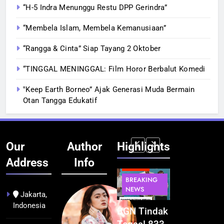
“H-5 Indra Menunggu Restu DPP Gerindra”
“Membela Islam, Membela Kemanusiaan”
“Rangga & Cinta” Siap Tayang 2 Oktober
“TINGGAL MENINGGAL: Film Horor Berbalut Komedi
‟Keep Earth Borneo” Ajak Generasi Muda Bermain
Otan Tangga Edukatif
Our
Author
Highlights
Address
Info
BERITA
BERITA
BERITA
BERITA
BREAKING
BREAKING
BREAKING
BUDAYA
NEWS
NEWS
NEWS
Jakarta,
Indonesia
Pontianak
Festival
BGN Tindak
Kualitas